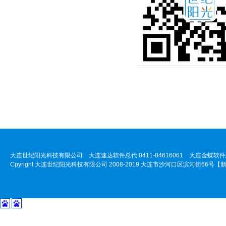
大连世纪阳光科技有限公司 大连速达软件总代:0411-84616061 大连金蝶软件总代:
Cpyright 大连世纪阳光科技有限公司 2008-2019 大连市沙河口区滨河街66号