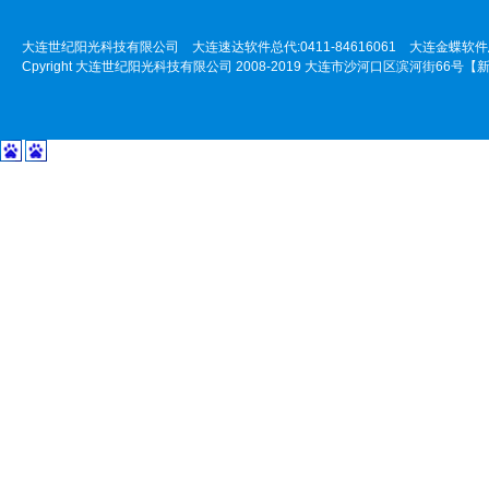
大连世纪阳光科技有限公司 大连速达软件总代:0411-84616061 大连金蝶软件总代:
Cpyright 大连世纪阳光科技有限公司 2008-2019 大连市沙河口区滨河街66号