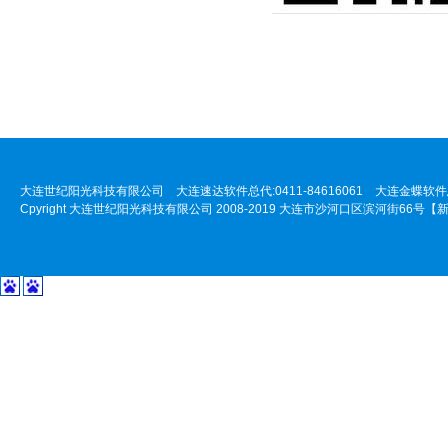
大连世纪阳光科技有限公司 大连速达软件总代:0411-84616061 大连金蝶软件总代:
Cpyright 大连世纪阳光科技有限公司 2008-2019 大连市沙河口区滨河街66号