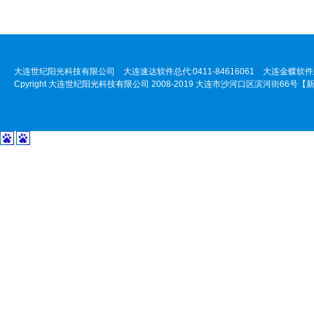
大连世纪阳光科技有限公司 大连速达软件总代:0411-84616061 大连金蝶软件总代:
Cpyright 大连世纪阳光科技有限公司 2008-2019 大连市沙河口区滨河街66号