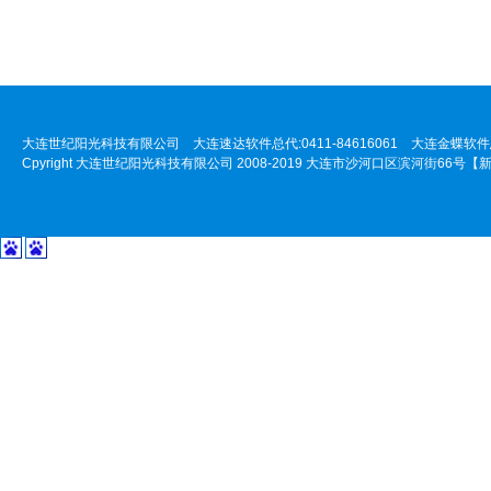
大连世纪阳光科技有限公司 大连速达软件总代:0411-84616061 大连金蝶软件总代:
Cpyright 大连世纪阳光科技有限公司 2008-2019 大连市沙河口区滨河街66号