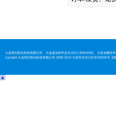
大连世纪阳光科技有限公司 大连速达软件总代:0411-84616061 大连金蝶软件总代:
Cpyright 大连世纪阳光科技有限公司 2008-2019 大连市沙河口区滨河街66号