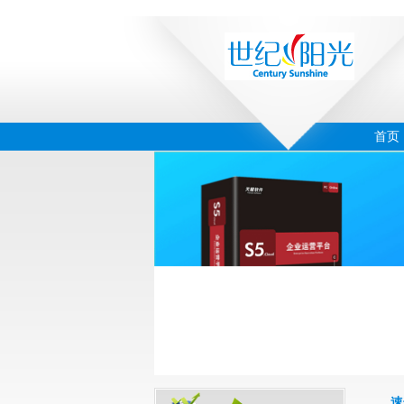
首页
‹
›
04
速