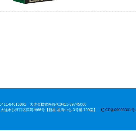
84616061 大连金蝶软件总代:0411-39745060
2019 大连市沙河口区滨河街66号【新星·星海中心-3号楼-709室】
辽ICP备09003301号-