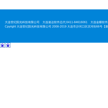
大连世纪阳光科技有限公司 大连速达软件总代:0411-84616061 大连金蝶软件总代:
Cpyright 大连世纪阳光科技有限公司 2008-2019 大连市沙河口区滨河街66号