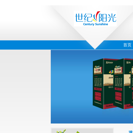
首页
‹
›
03
速