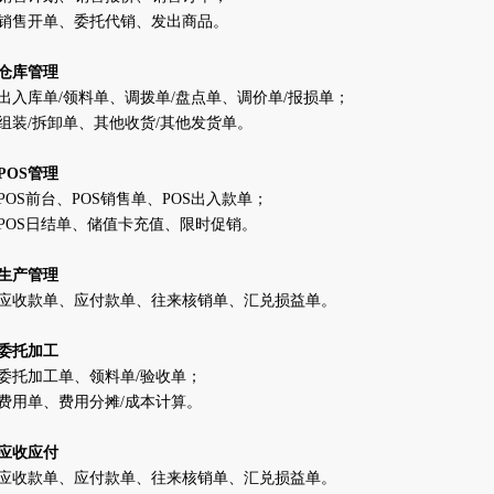
销售开单、委托代销、发出商品。
仓库管理
出入库单
/
领料单、调拨单
/
盘点单、调价单
/
报损单；
组装
/
拆卸单、其他收货
/
其他发货单。
POS
管理
POS
前台、
POS
销售单、
POS
出入款单；
POS
日结单、储值卡充值、限时促销。
生产管理
应收款单、应付款单、往来核销单、汇兑损益单。
委托加工
委托加工单、领料单
/
验收单；
费用单、费用分摊
/
成本计算。
应收应付
应收款单、应付款单、往来核销单、汇兑损益单。