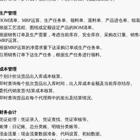
生产管理
BOM
清单、
MRP
运算、生产任务单、领料单、退料单、产品进仓单、组
根据工艺流程、图纸或定额设定产品的
BOM
清单。
根据销售订单及生产需要，考虑当前库存、安全库存、采购在订量、销售
MRP
运算。
根据
MRP
运算的净需求量下达采购订单或生产任务单。
引用销售订单下达生产任务，根据生产任务进行领料。
成本管理
个别计价法货品出入库成本核算。
即时查询每个批次货品出入库时间，出入库成本金额及当前库存结存。
委托代销发货
/
结算成本核算。
即时查询货品在每个代理商中的发出及结算情况。
财务会计
凭证处理：凭证录入、凭证查找、凭证审核等。
账簿：日记账、总分类账、明细分类账等。
现金流量：现金流量数据准备、代码设置、初始数据。