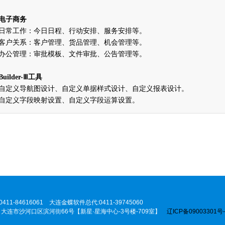
电子商务
日常工作：今日日程、行动安排、服务安排等。
客户关系：客户管理、货品管理、机会管理等。
办公管理：审批模板、文件审批、公告管理等。
Builder-
Ⅲ工具
自定义导航图设计、自定义单据样式设计、自定义报表设计。
自定义字段映射设置、自定义字段运算设置。
84616061 大连金蝶软件总代:0411-39745060
2019 大连市沙河口区滨河街66号【新星·星海中心-3号楼-709室】
辽ICP备09003301号-