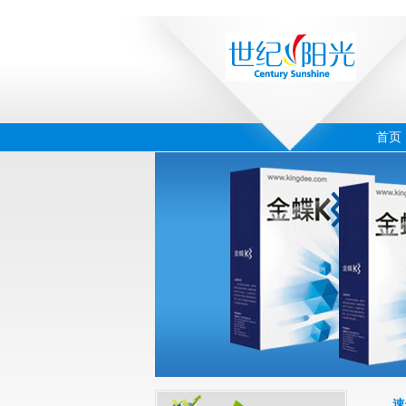
首页
‹
›
02
速