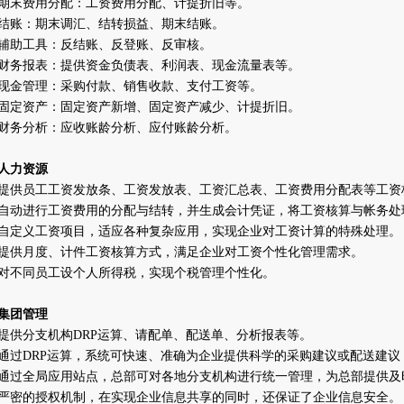
期末费用分配：工资费用分配、计提折旧等。
结账：期末调汇、结转损益、期末结账。
辅助工具：反结账、反登账、反审核。
财务报表：提供资金负债表、利润表、现金流量表等。
现金管理：采购付款、销售收款、支付工资等。
固定资产：固定资产新增、固定资产减少、计提折旧。
财务分析：应收账龄分析、应付账龄分析。
人力资源
提供员工工资发放条、工资发放表、工资汇总表、工资费用分配表等工资
自动进行工资费用的分配与结转，并生成会计凭证，将工资核算与帐务处
自定义工资项目，适应各种复杂应用，实现企业对工资计算的特殊处理。
提供月度、计件工资核算方式，满足企业对工资个性化管理需求。
对不同员工设个人所得税，实现个税管理个性化。
集团管理
提供分支机构
DRP
运算、请配单、配送单、分析报表等。
通过
DRP
运算，系统可快速、准确为企业提供科学的采购建议或配送建议
通过全局应用站点，总部可对各地分支机构进行统一管理，为总部提供及
严密的授权机制，在实现企业信息共享的同时，还保证了企业信息安全。