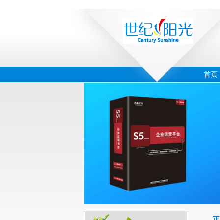
首页
‹
›
04
正