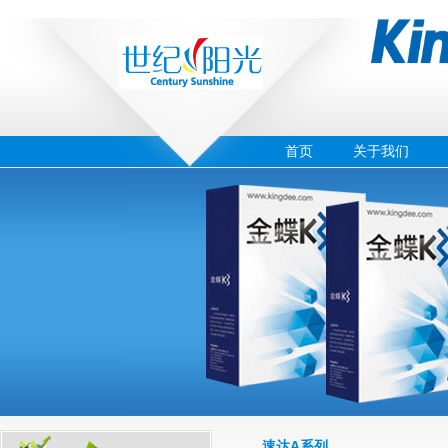
首页
关于我们
‹
›
02
速达A系列