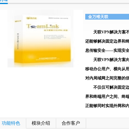
金万维天联
天联
VPN
解决方案
还能够解决固定边界和
息传输安全――实现安
天联
VPN
解决方案
移动办公用户、横向从
对内局域网之间完整的
不仅仅可解决固定
界和终端用户之间、终
正能够同时实现外网和
功能特色
模块介绍
合作客户