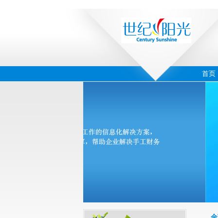
首页
‹
›
04
金