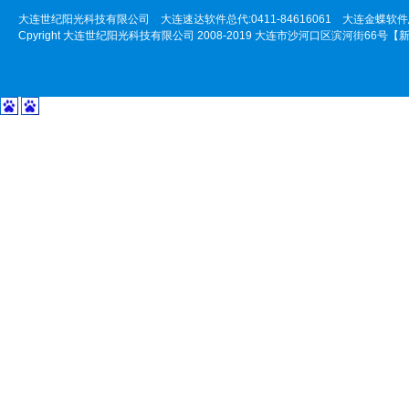
大连世纪阳光科技有限公司 大连速达软件总代:0411-84616061 大连金蝶软件总代:
Cpyright 大连世纪阳光科技有限公司 2008-2019 大连市沙河口区滨河街66号